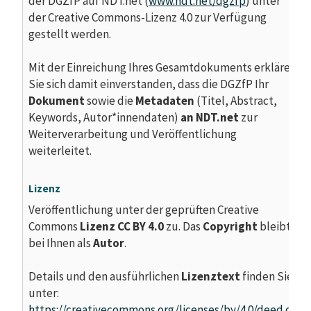
der DGZfP auf NDT.net (
www.ndt.net/dgzfp
) unter
der Creative Commons-Lizenz 4.0 zur Verfügung
gestellt werden.
Mit der Einreichung Ihres Gesamtdokuments erklären
Sie sich damit einverstanden, dass die DGZfP Ihr
Dokument
sowie die
Metadaten
(Titel, Abstract,
Keywords, Autor*innendaten)
an NDT.net
zur
Weiterverarbeitung und Veröffentlichung
weiterleitet.
Lizenz
Veröffentlichung unter der geprüften Creative
Commons
Lizenz
CC BY 4.0
zu. Das
Copyright
bleibt
bei Ihnen als
Autor
.
Details und den ausführlichen
Lizenztext
finden Sie
unter:
https://creativecommons.org/licenses/by/4.0/deed.de